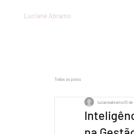
Luciane Abramo
Todos os posts
lucianeabramo
10 de 
Inteligên
na Gestã