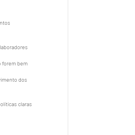
ntos 
laboradores 
o forem bem 
lvimento dos 
íticas claras 