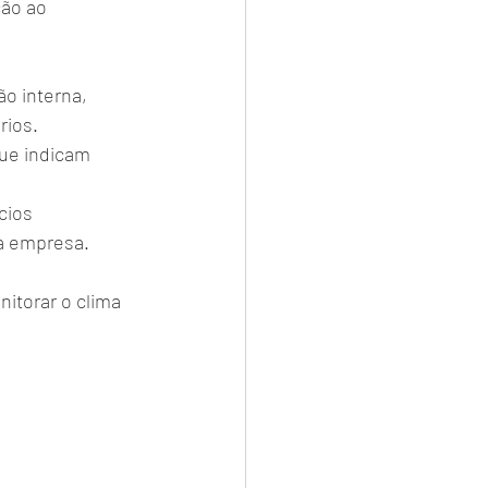
ção ao 
o interna, 
rios.
ue indicam 
cios 
 a empresa.
itorar o clima 