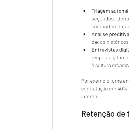
Triagem automát
segundos, identi
comportamentais
Análise preditiv
dados histórico
Entrevistas digi
respostas, tom d
à cultura organiz
Por exemplo, uma emp
contratação em 40% e
interno.
Retenção de t