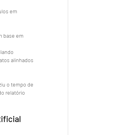
ulos em 
m base em 
liando 
atos alinhados 
iu o tempo de 
 relatório 
ficial